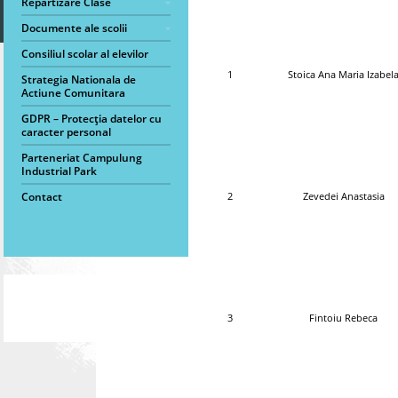
Repartizare Clase
Documente ale scolii
Consiliul scolar al elevilor
1
Stoica Ana Maria Izabel
Strategia Nationala de
Actiune Comunitara
GDPR – Protecția datelor cu
caracter personal
Parteneriat Campulung
Industrial Park
Contact
2
Zevedei Anastasia
3
Fintoiu Rebeca