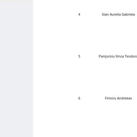
4
Stan Aurelia Gabriela
5
Panțuroiu Ilinca Teodor
6
Fintoiu Andreeas