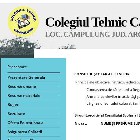
Colegiul Tehnic 
LOC. CÂMPULUNG JUD. AR
Prezentare
CONSILIUL ŞCOLAR AL ELEVILOR
Prezentare Generala
Principalele obiective instructiv-educative
Resurse umane
Cunoașterea de către elevi a Regu
Resurse materiale
Antrenarea elevilor în activități ș
Lărgirea orizontului cultural, fami
Buget
Rezultate
Biroul Executiv al Consiliului Scolar 
Oferta Educationala
Nr. crt.
NUME ȘI PRENUME ELE
Asigurarea Calitatii