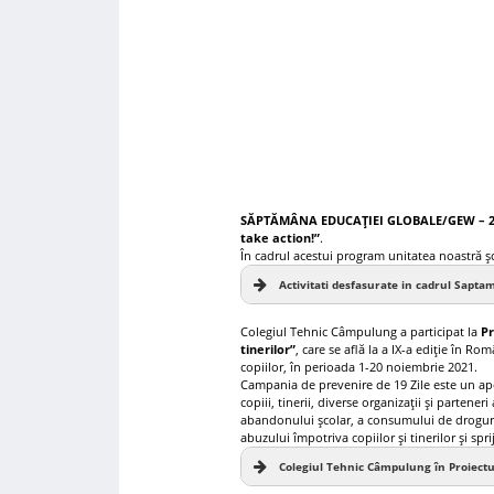
SĂPTĂMÂNA EDUCAȚIEI GLOBALE/GEW – 2
take action!”
.
În cadrul acestui program unitatea noastră șc
Activitati desfasurate in cadrul Saptam
Colegiul Tehnic Câmpulung a participat la
Pr
tinerilor”
, care se află la a IX-a ediție în R
copiilor, în perioada 1-20 noiembrie 2021.
Campania de prevenire de 19 Zile este un ape
copiii, tinerii, diverse organizații și partener
abandonului școlar, a consumului de droguri, 
abuzului împotriva copiilor și tinerilor și sp
Colegiul Tehnic Câmpulung în Proiectul 