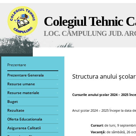
Colegiul Tehnic 
LOC. CÂMPULUNG JUD. AR
Prezentare
Structura anului școla
Prezentare Generala
Resurse umane
Resurse materiale
Cursurile anului şcolar 2024 – 2025 înc
Buget
Rezultate
Anul școlar 2024 – 2025 începe la data d
Oferta Educationala
Cursuri:
de luni, 9 septembri
Asigurarea Calitatii
Vacanță:
de sâmbătă, 26 oct