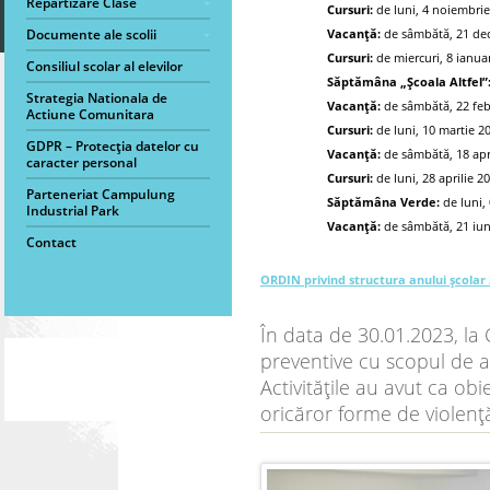
Repartizare Clase
Cursuri:
de luni, 4 noiembrie
Documente ale scolii
Vacanță:
de sâmbătă, 21 dec
Cursuri:
de miercuri, 8 ianua
Consiliul scolar al elevilor
Săptămâna „Școala Altfel”
Strategia Nationala de
Vacanță:
de sâmbătă, 22 feb
Actiune Comunitara
Cursuri:
de luni, 10 martie 20
GDPR – Protecția datelor cu
Vacanță:
de sâmbătă, 18 apri
caracter personal
Cursuri:
de luni, 28 aprilie 2
Parteneriat Campulung
Săptămâna Verde:
de luni,
Industrial Park
Vacanță:
de sâmbătă, 21 iun
Contact
ORDIN privind structura anului școlar
În data de 30.01.2023, la 
preventive cu scopul de a
Activitățile au avut ca ob
oricăror forme de violenț