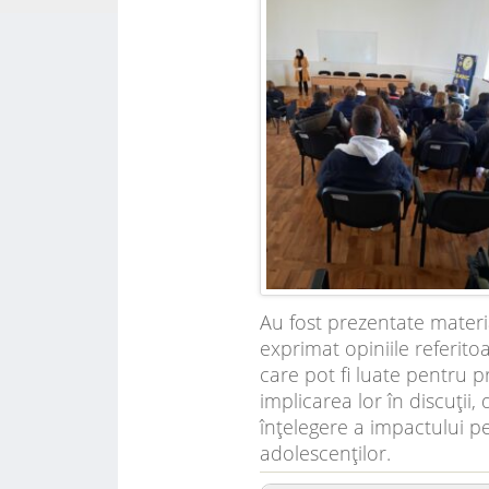
Au fost prezentate material
exprimat opiniile referitoa
care pot fi luate pentru p
implicarea lor în discuții
înțelegere a impactului pe
adolescenților.