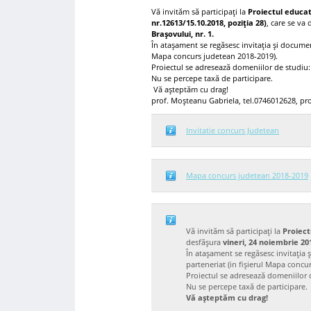
Vă invităm să participați la
Proiectul educa
nr.12613/15.10.2018, poziția 28)
, care se va
Brașovului, nr. 1.
În atașament se regăsesc invitația și document
Mapa concurs judetean 2018-2019).
Proiectul se adresează domeniilor de studiu: 
Nu se percepe taxă de participare.
Vă așteptăm cu drag!
prof. Moșteanu Gabriela, tel.0746012628, pro
Invitatie concurs Judetean
Mapa concurs judetean 2018-2019
Vă invităm să participați la
Proiec
desfășura
vineri, 24 noiembrie 20
În atașament se regăsesc invitația 
parteneriat (in fișierul Mapa concu
Proiectul se adresează domeniilor 
Nu se percepe taxă de participare.
Vă așteptăm cu drag!