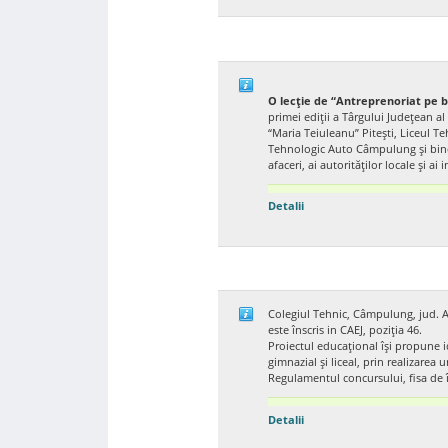
Regulament concurs
Tematica concurs:
1.
Protectia Mediului
2.
Turism si alimentatie
3.
Electromecanic si mecanic
4.
Fabricare produse din lemn
O lecție de “Antreprenoriat pe bă
5.
Industrie textila si pielarie
primei ediții a Târgului Județean a
“Maria Teiuleanu” Pitești, Liceul Te
Tehnologic Auto Câmpulung și bineî
Rezultate Concurs “Invata 
afaceri, ai autorităților locale și ai
Detalii
Proiect
Descriere proiect si rezul
Colegiul Tehnic, Câmpulung, jud. 
este înscris in CAEJ, poziția 46.
Galerie foto:
Proiectul educațional își propune ide
gimnazial şi liceal, prin realizarea un
Regulamentul concursului, fisa de în
Detalii
Concurs judetean – Mare