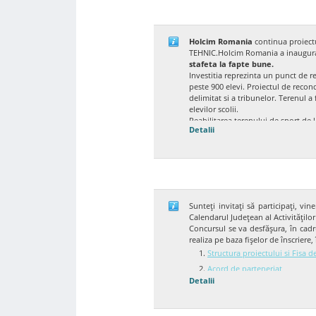
Holcim Romania
continua proiect
TEHNIC.Holcim Romania a inaugurat 
stafeta la fapte bune.
Investitia reprezinta un punct de re
peste 900 elevi. Proiectul de recond
delimitat si a tribunelor. Terenul a 
elevilor scolii.
Reabilitarea terenului de sport de
Detalii
campaniei
Holcim iti preda stafe
Cuza din Focsani.
Initiativa de reabilitarea a terenu
Holcim Romania, conceput si dezvolt
fost intruiti aproximativ 550 zidari
la
www.holcim.ro
si pagina oficia
Despre Holcim Romania
Sunteţi invitaţi să participaţi, 
Holcim (Romania) S.A. detine 2 fabr
Calendarul Judeţean al Activităţilor
ecologice de betoane, 3 statii de ag
Concursul se va desfăşura, în cadr
aproximativ 800 de angajati. Pentr
realiza pe baza fişelor de înscriere,
Facebook: facebook.com/holcimr
Structura proiectului si Fisa de
Holcim Romania este membra a grupu
peste 180 de ani de experienta comb
Acord de parteneriat
varf in industria materialelor de co
Detalii
Model Diploma de Premiere
IMAGINI DE LA INAUGURAREA TERE
Model Diploma de Participare