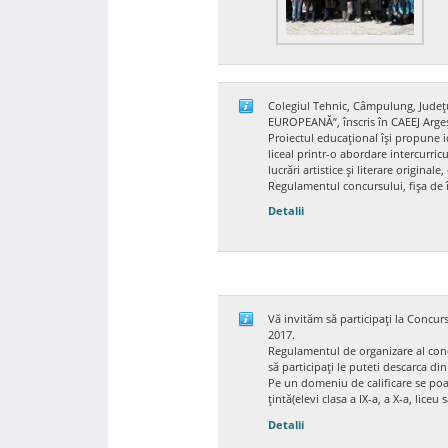
Colegiul Tehnic, Câmpulung, Jud
EUROPEANĂ”, înscris în CAEEJ Argeș î
Proiectul educațional își propune ide
liceal printr-o abordare intercurric
lucrări artistice și literare originale,
Regulamentul concursului, fișa de în
Detalii
Concurs judetean – “9 M
Vă invităm să participați la Concur
2017.
Regulamentul de organizare al concu
să participați le puteti descarca din
Pe un domeniu de calificare se poa
țintă(elevi clasa a IX-a, a X-a, lice
Concurs Judetean pe Meserii
Detalii
Acord de parteneriat
Fisa de inscriere