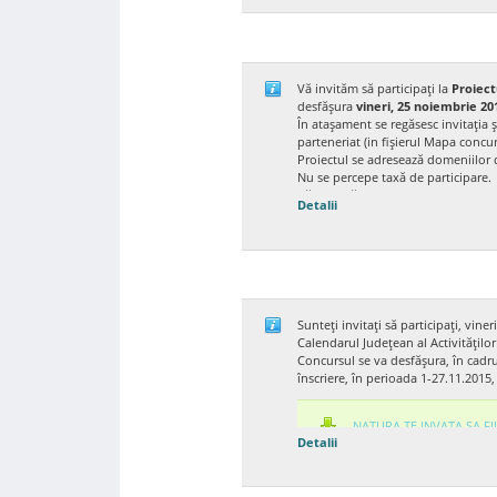
Vă invităm să participați la
Proiec
desfășura
vineri, 25 noiembrie 20
În atașament se regăsesc invitația 
parteneriat (in fișierul Mapa concu
Proiectul se adresează domeniilor d
Nu se percepe taxă de participare.
Vă așteptăm cu drag!
Detalii
Gabriela Mosteanu, tel. 074601262
Alina Florea, tel. 0751294930
Invitatie concurs judetea
Sunteţi invitaţi să participaţi, viner
Calendarul Judeţean al Activităţilor
Mapa concurs judetean
Concursul se va desfăşura, în cadr
înscriere, în perioada 1-27.11.2015,
NATURA TE INVATA SA F
Detalii