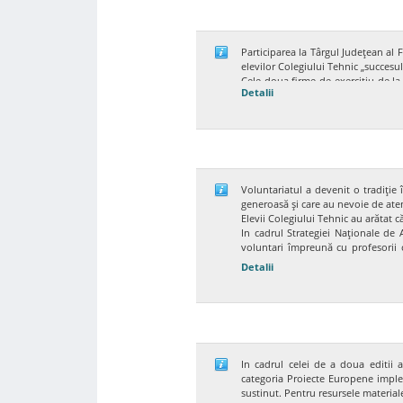
Participarea la Târgul Judeţean al
elevilor Colegiului Tehnic „succesul 
Cele doua firme de exercitiu de l
Detalii
inscris la competitiile: “Promovar
pentru popularitate”.
Elevii Colegiului Tehnic au obtinut
Sectiunea “Cel mai bun s
premiul I (FE Casa Belveder
premiul II (FE Mobart Desig
Voluntariatul a devenit o tradiţie
Sectiunea “Promovare (C
generoasă şi care au nevoie de atenţ
Elevii Colegiului Tehnic au arătat c
premiul I (FE Mobart Desig
In cadrul Strategiei Naţionale de 
premiul II (FE Casa Belvede
voluntari împreună cu profesorii
“Premiul pentru populari
Fructelor”
si au colectat legume s
Detalii
Nicolae” Campulung Muscel, unei fam
(FE Casa Belvedere SRL)
obtinut rezultate bune la scoala.
Gesturile lor simple au reusit sa a
„Micii întreprinzători”
şi-au mani
negociatori şi ştiu să-şi prezinte ş
In cadrul celei de a doua editii 
categoria Proiecte Europene implem
sustinut. Pentru resursele materiale