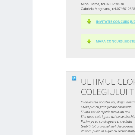
Alina Florea, tel.0751294930
Gabriela Moșteanu, tel.0746012628
INVITATIE CONCURS JU
MAPA CONCURS JUDETE
ULTIMUL CLOP
COLEGIULUI 
In devenirea noastra voi, dragii nostri 
Ce-au pus cu grija fiecare caramida.
Si iata cat de repede trecut-au anii
Si-o noua cale-i gata azi sa se deschi
Pasim pe ea cu dragoste si credinta
Grabiti tot universul sa-l descoperim
Va vom purta in suflet cu recunostint