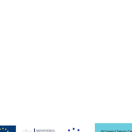
©
Colegiul Tehnic C