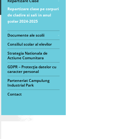
Repartizare Clase
Repartizare clase pe corpuri
de cladire si sali in anul
școlar 2024-2025
Documente ale scolii
Consiliul scolar al elevilor
Strategia Nationala de
Actiune Comunitara
GDPR – Protecția datelor cu
caracter personal
Parteneriat Campulung
Industrial Park
Contact