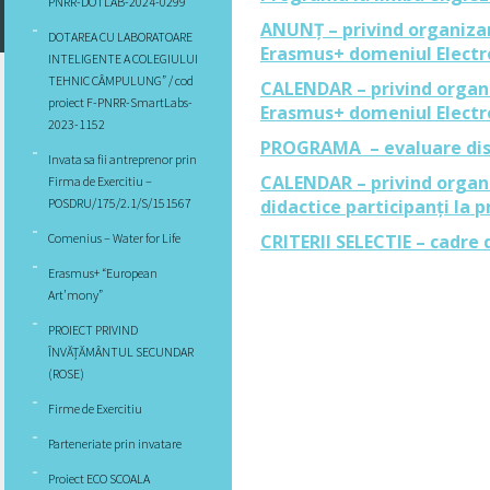
PNRR-DOTLAB-2024-0299
ANUNȚ – privind organizare
DOTAREA CU LABORATOARE
Erasmus+ domeniul Electr
INTELIGENTE A COLEGIULUI
TEHNIC CÂMPULUNG” / cod
CALENDAR – privind organiz
proiect F-PNRR-SmartLabs-
Erasmus+ domeniul Electr
2023-1152
PROGRAMA – evaluare disc
Invata sa fii antreprenor prin
CALENDAR – privind organi
Firma de Exercitiu –
POSDRU/175/2.1/S/151567
didactice participanți la 
Comenius – Water for Life
CRITERII SELECTIE – cadre 
Erasmus+ “European
Art’mony”
PROIECT PRIVIND
ÎNVĂȚĂMÂNTUL SECUNDAR
(ROSE)
Firme de Exercitiu
Parteneriate prin invatare
Proiect ECO SCOALA