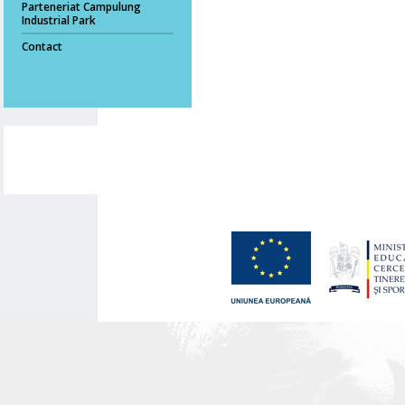
Parteneriat Campulung
Industrial Park
Contact