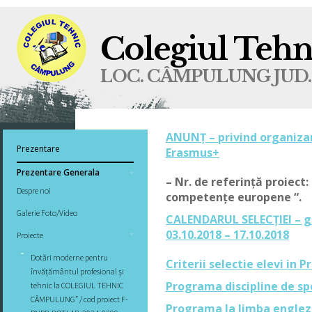
Colegiul Teh
LOC. CÂMPULUNG JUD.
ANUNȚ – privind organizare
Prezentare
Erasmus+
Prezentare Generala
– Nr. de referință proiect
Despre noi
competențe europene “.
Galerie Foto/Video
CALENDARUL SELECȚIEI – gr
03.10.2018 – 17.10.2018
Proiecte
Dotări moderne pentru
Criterii selectie elevi in
învățământul profesional și
Programa discipline de sp
tehnic la COLEGIUL TEHNIC
CÂMPULUNG” / cod proiect F-
Programa la limba engleza